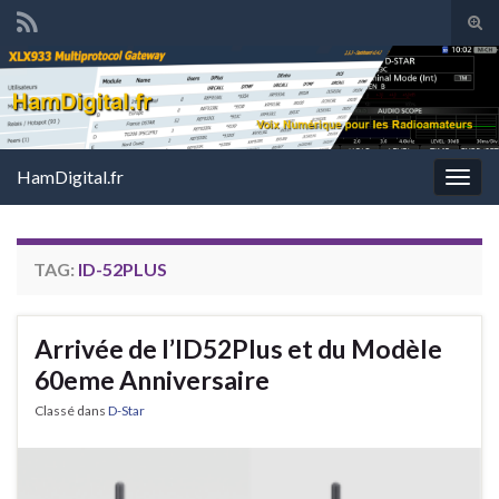
Tog
sear
Search for:
for
HamDigital.fr
Togg
navig
TAG:
ID-52PLUS
Arrivée de l’ID52Plus et du Modèle
60eme Anniversaire
Classé dans
D-Star