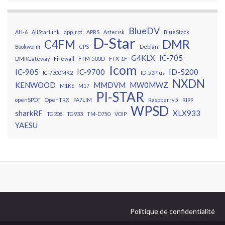
BlueDV
AH-6
AllStarLink
app_rpt
APRS
Asterisk
BlueStack
D-Star
DMR
C4FM
Bookworm
CPS
Debian
G4KLX
IC-705
DMRGateway
Firewall
FTM-500D
FTX-1F
Icom
IC-905
IC-9700
ID-5200
IC-7300MK2
ID-52Plus
NXDN
KENWOOD
MMDVM
MW0MWZ
M1KE
M17
PI-STAR
openSPOT
OpenTRX
PA7LIM
Raspberry 5
RI99
WPSD
sharkRF
XLX933
TG208
TG933
TM-D750
VOIP
YAESU
Politique de confidentialité