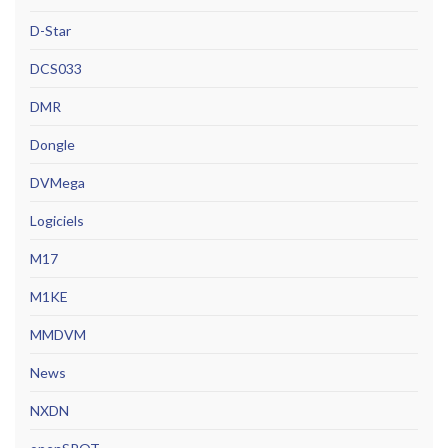
D-Star
DCS033
DMR
Dongle
DVMega
Logiciels
M17
M1KE
MMDVM
News
NXDN