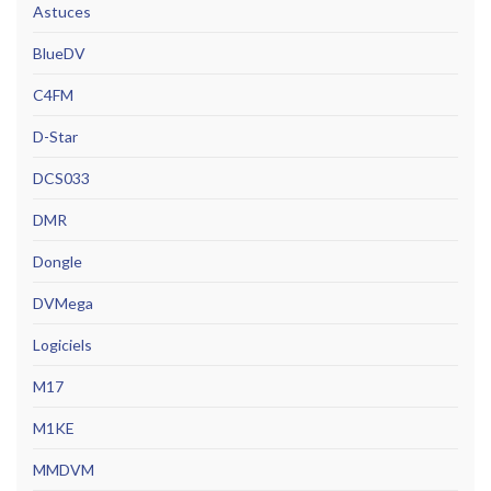
Astuces
BlueDV
C4FM
D-Star
DCS033
DMR
Dongle
DVMega
Logiciels
M17
M1KE
MMDVM