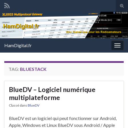
Tog
sear
Search for:
for
HamDigital.fr
Togg
navig
TAG:
BLUESTACK
BlueDV – Logiciel numérique
multiplateforme
Classé dans
BlueDV
BlueDV est un logiciel qui peut fonctionner sur Android,
Apple, Windows et Linux BlueDV sous Android / Apple