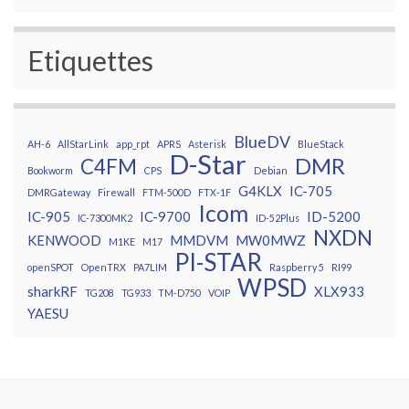
Etiquettes
BlueDV
AH-6
AllStarLink
app_rpt
APRS
Asterisk
BlueStack
D-Star
DMR
C4FM
Bookworm
CPS
Debian
G4KLX
IC-705
DMRGateway
Firewall
FTM-500D
FTX-1F
Icom
IC-905
IC-9700
ID-5200
IC-7300MK2
ID-52Plus
NXDN
KENWOOD
MMDVM
MW0MWZ
M1KE
M17
PI-STAR
openSPOT
OpenTRX
PA7LIM
Raspberry 5
RI99
WPSD
sharkRF
XLX933
TG208
TG933
TM-D750
VOIP
YAESU