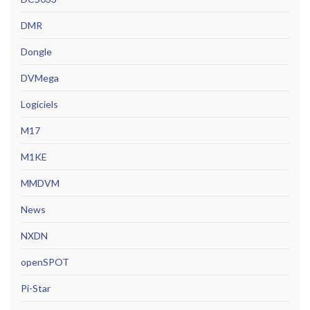
DMR
Dongle
DVMega
Logiciels
M17
M1KE
MMDVM
News
NXDN
openSPOT
Pi-Star