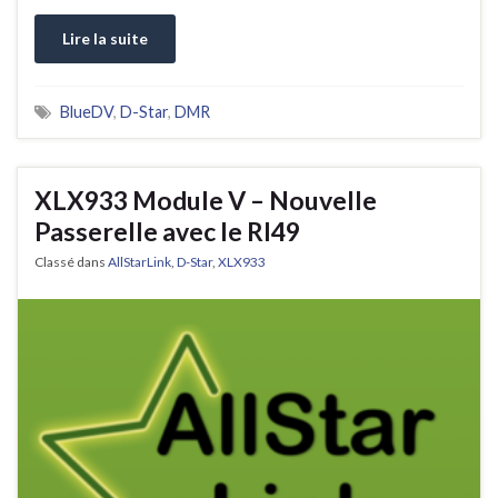
Lire la suite
BlueDV
,
D-Star
,
DMR
XLX933 Module V – Nouvelle
Passerelle avec le RI49
Classé dans
AllStarLink
,
D-Star
,
XLX933