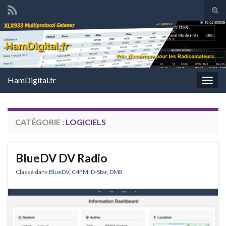
Tog
sear
Search for:
for
HamDigital.fr
Togg
navig
CATÉGORIE :
LOGICIELS
BlueDV DV Radio
Classé dans
BlueDV
,
C4FM
,
D-Star
,
DMR