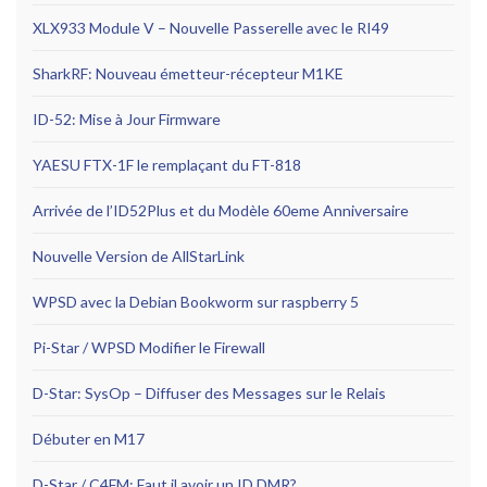
XLX933 Module V – Nouvelle Passerelle avec le RI49
SharkRF: Nouveau émetteur-récepteur M1KE
ID-52: Mise à Jour Firmware
YAESU FTX-1F le remplaçant du FT-818
Arrivée de l’ID52Plus et du Modèle 60eme Anniversaire
Nouvelle Version de AllStarLink
WPSD avec la Debian Bookworm sur raspberry 5
Pi-Star / WPSD Modifier le Firewall
D-Star: SysOp – Diffuser des Messages sur le Relais
Débuter en M17
D-Star / C4FM: Faut il avoir un ID DMR?