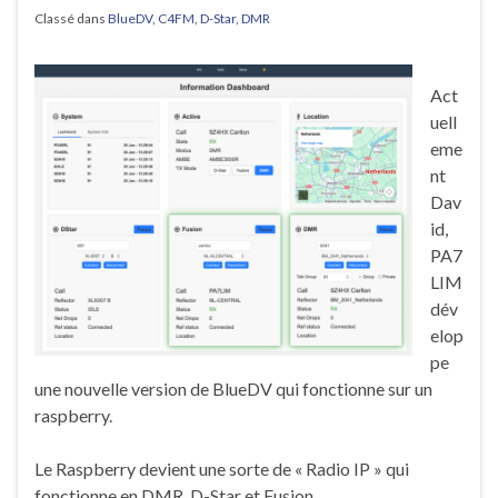
Classé dans
BlueDV
,
C4FM
,
D-Star
,
DMR
Act
uell
eme
nt
Dav
id,
PA7
LIM
dév
elop
pe
une nouvelle version de BlueDV qui fonctionne sur un
raspberry.
Le Raspberry devient une sorte de « Radio IP » qui
fonctionne en DMR, D-Star et Fusion.