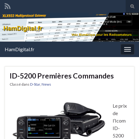
Tog
sear
Search for:
for
HamDigital.fr
Togg
navig
ID-5200 Premières Commandes
Classé dans
D-Star
,
News
Le prix
de
l’Icom
ID-
5200