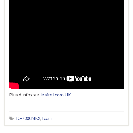
Plus d’infos sur
le site Icom UK
IC-7300MK2
,
Icom