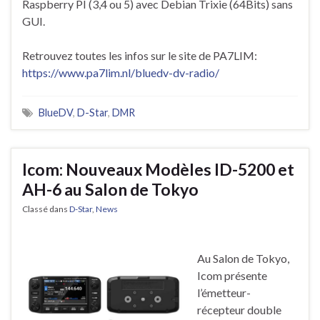
Raspberry PI (3,4 ou 5) avec Debian Trixie (64Bits) sans
GUI.
Retrouvez toutes les infos sur le site de PA7LIM:
https://www.pa7lim.nl/bluedv-dv-radio/
BlueDV
,
D-Star
,
DMR
Icom: Nouveaux Modèles ID-5200 et
AH-6 au Salon de Tokyo
Classé dans
D-Star
,
News
Au Salon de Tokyo,
Icom présente
l’émetteur-
récepteur double