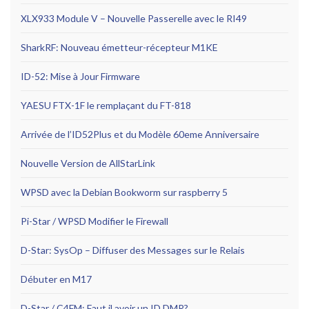
XLX933 Module V – Nouvelle Passerelle avec le RI49
SharkRF: Nouveau émetteur-récepteur M1KE
ID-52: Mise à Jour Firmware
YAESU FTX-1F le remplaçant du FT-818
Arrivée de l’ID52Plus et du Modèle 60eme Anniversaire
Nouvelle Version de AllStarLink
WPSD avec la Debian Bookworm sur raspberry 5
Pi-Star / WPSD Modifier le Firewall
D-Star: SysOp – Diffuser des Messages sur le Relais
Débuter en M17
D-Star / C4FM: Faut il avoir un ID DMR?