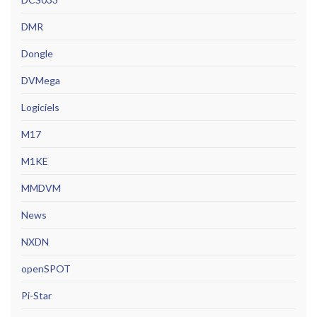
DMR
Dongle
DVMega
Logiciels
M17
M1KE
MMDVM
News
NXDN
openSPOT
Pi-Star