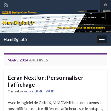
Tog
sear
Search for:
for
HamDigital.fr
Togg
navig
MARS 2024
ARCHIVES
Ecran Nextion: Personnaliser
l’affichage
Classé dans
Astuces
,
Pi-Star
,
WPSD
Avec le logiciel de G4KLX, MMDVMHost, nous avons la
possibilité de mettre différents afficheurs sur le hotspot,