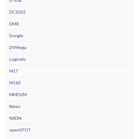
D-Star
DCS033
DMR
Dongle
DVMega
Logiciels
M17
M1KE
MMDVM
News
NXDN
openSPOT