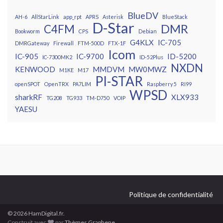
BlueDV
AH-6
AllStarLink
app_rpt
APRS
Asterisk
BlueStack
D-Star
DMR
C4FM
Bookworm
CPS
Debian
G4KLX
IC-705
DMRGateway
Firewall
FTM-500D
FTX-1F
Icom
IC-905
IC-9700
ID-5200
IC-7300MK2
ID-52Plus
NXDN
KENWOOD
MMDVM
MW0MWZ
M1KE
M17
PI-STAR
openSPOT
OpenTRX
PA7LIM
Raspberry 5
RI99
WPSD
sharkRF
XLX933
TG208
TG933
TM-D750
VOIP
YAESU
Politique de confidentialité
© 2026 HamDigital.fr.
Construit avec
par
Thèmes Graphene
.